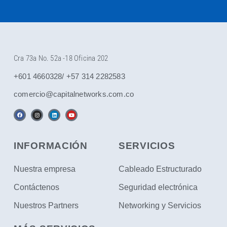
Cra 73a No. 52a -18 Oficina 202
+601 4660328/ +57 314 2282583
comercio@capitalnetworks.com.co
F
I
L
Y
a
n
i
o
c
s
n
u
e
t
k
t
b
a
e
u
o
g
d
b
o
r
i
e
k
a
n
INFORMACIÓN
SERVICIOS
m
Nuestra empresa
Cableado Estructurado
Contáctenos
Seguridad electrónica
Nuestros Partners
Networking y Servicios